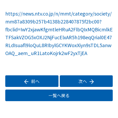
https://news.ntv.co.jp/n/mmt/category/society/
mm87a8309b257b4138b228407875f2bc00?
fbclid=IwY2xjawKfgmtleHRuA2FlbQIxMQBicmlkE
TFSakVZOG5xOXJ2NjFucElxAR5h198eqQrial0E47
RLdIsuafl9loQuL8RIbylGCYKWoxXiyn9sTDL5anw
OAQ_aem_uR1LatoKojrk2wF2yxTjEA
前へ
次へ
一覧へ戻る